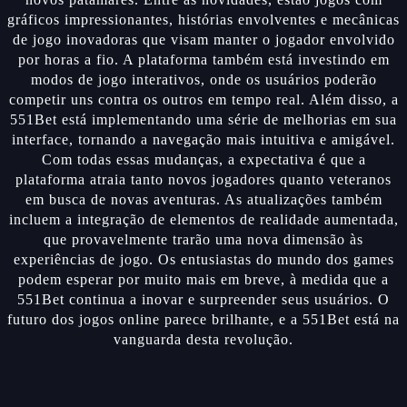
gráficos impressionantes, histórias envolventes e mecânicas
de jogo inovadoras que visam manter o jogador envolvido
por horas a fio. A plataforma também está investindo em
modos de jogo interativos, onde os usuários poderão
competir uns contra os outros em tempo real. Além disso, a
551Bet está implementando uma série de melhorias em sua
interface, tornando a navegação mais intuitiva e amigável.
Com todas essas mudanças, a expectativa é que a
plataforma atraia tanto novos jogadores quanto veteranos
em busca de novas aventuras. As atualizações também
incluem a integração de elementos de realidade aumentada,
que provavelmente trarão uma nova dimensão às
experiências de jogo. Os entusiastas do mundo dos games
podem esperar por muito mais em breve, à medida que a
551Bet continua a inovar e surpreender seus usuários. O
futuro dos jogos online parece brilhante, e a 551Bet está na
vanguarda desta revolução.