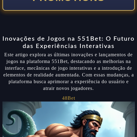
Inovações de Jogos na 551Bet: O Futuro
das Experiências Interativas
Este artigo explora as últimas inovações e lançamentos de
jogos na plataforma 551Bet, destacando as melhorias na
interface, mecânicas de jogo interativas e a introdução de
elementos de realidade aumentada. Com essas mudanças, a
plataforma busca aprimorar a experiência do usuário e
atrair novos jogadores.
48Bet