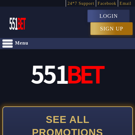
24*7 Support
Facebook
Email
LOGIN
SIGN UP
Menu
SEE ALL
PROMOTIONS