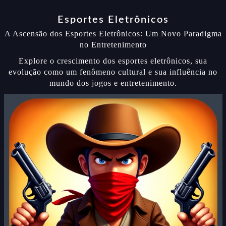
Esportes Eletrônicos
A Ascensão dos Esportes Eletrônicos: Um Novo Paradigma
no Entretenimento
Explore o crescimento dos esportes eletrônicos, sua
evolução como um fenômeno cultural e sua influência no
mundo dos jogos e entretenimento.