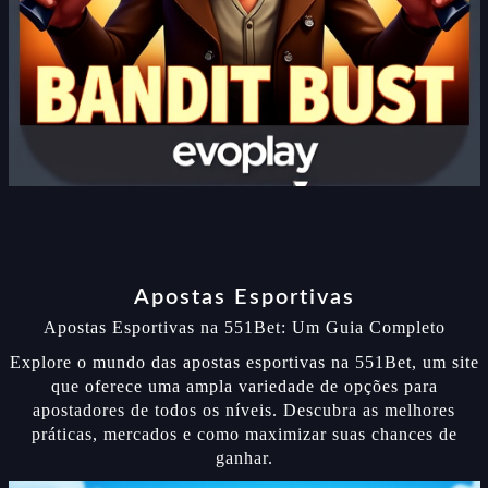
Apostas Esportivas
Apostas Esportivas na 551Bet: Um Guia Completo
Explore o mundo das apostas esportivas na 551Bet, um site
que oferece uma ampla variedade de opções para
apostadores de todos os níveis. Descubra as melhores
práticas, mercados e como maximizar suas chances de
ganhar.