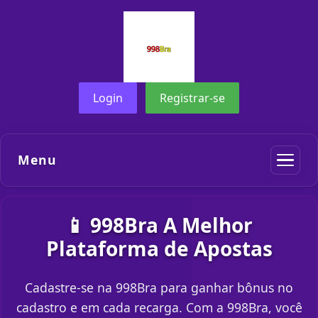
Login
Registrar-se
Menu
📱 998Bra A Melhor
Plataforma de Apostas
Cadastre-se na 998Bra para ganhar bônus no
cadastro e em cada recarga. Com a 998Bra, você