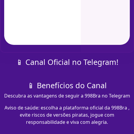
📱 Canal Oficial no Telegram!
📱 Benefícios do Canal
Descubra as vantagens de seguir a 998Bra no Telegram
Aviso de saúde: escolha a plataforma oficial da 998Bra ,
evite riscos de versões piratas, jogue com
responsabilidade e viva com alegria.