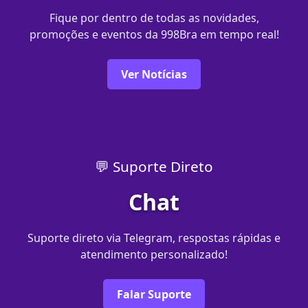
Fique por dentro de todas as novidades,
promoções e eventos da 998Bra em tempo real!
Ver Notícias
💬 Suporte Direto
Chat
Suporte direto via Telegram, respostas rápidas e
atendimento personalizado!
Falar Suporte