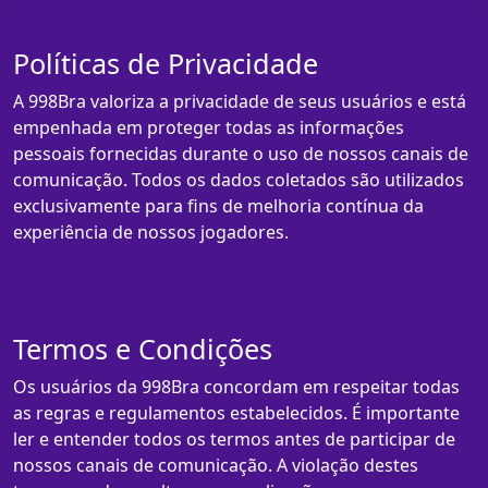
Políticas de Privacidade
A 998Bra valoriza a privacidade de seus usuários e está
empenhada em proteger todas as informações
pessoais fornecidas durante o uso de nossos canais de
comunicação. Todos os dados coletados são utilizados
exclusivamente para fins de melhoria contínua da
experiência de nossos jogadores.
Termos e Condições
Os usuários da 998Bra concordam em respeitar todas
as regras e regulamentos estabelecidos. É importante
ler e entender todos os termos antes de participar de
nossos canais de comunicação. A violação destes