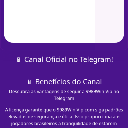
📱 Canal Oficial no Telegram!
📱 Benefícios do Canal
Descubra as vantagens de seguir a 9989Win Vip no
Telegram
A licença garante que o 9989Win Vip com​ siga padrões
elevados de segurança e ética. Isso proporciona aos
jogadores brasileiros a tranquilidade de estarem