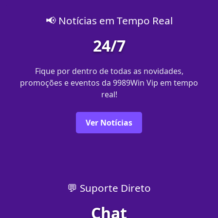
📢 Notícias em Tempo Real
24/7
Fique por dentro de todas as novidades,
promoções e eventos da 9989Win Vip em tempo
real!
Ver Notícias
💬 Suporte Direto
Chat