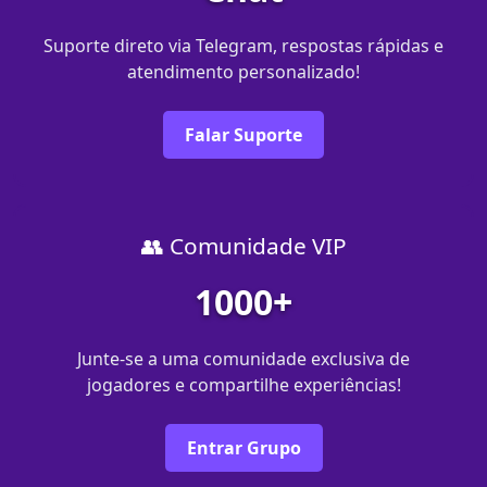
Suporte direto via Telegram, respostas rápidas e
atendimento personalizado!
Falar Suporte
👥 Comunidade VIP
1000+
Junte-se a uma comunidade exclusiva de
jogadores e compartilhe experiências!
Entrar Grupo