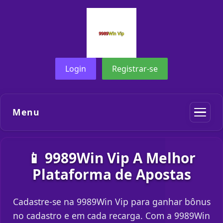
Login
Registrar-se
Menu
📱 9989Win Vip A Melhor
Plataforma de Apostas
Cadastre-se na 9989Win Vip para ganhar bônus
no cadastro e em cada recarga. Com a 9989Win