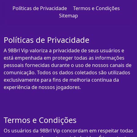
Políticas de Privacidade
Termos e Condições
Sitemap
Políticas de Privacidade
A 98Brl Vip valoriza a privacidade de seus usuários e
está empenhada em proteger todas as informações
pessoais fornecidas durante o uso de nossos canais de
comunicação. Todos os dados coletados são utilizados
exclusivamente para fins de melhoria contínua da
experiência de nossos jogadores.
Termos e Condições
Os usuários da 98Brl Vip concordam em respeitar todas