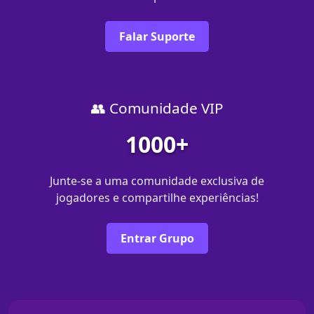
Falar Suporte
👥 Comunidade VIP
1000+
Junte-se a uma comunidade exclusiva de
jogadores e compartilhe experiências!
Entrar Grupo