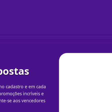
postas
no cadastro e em cada
promoções incríveis e
unte-se aos vencedores