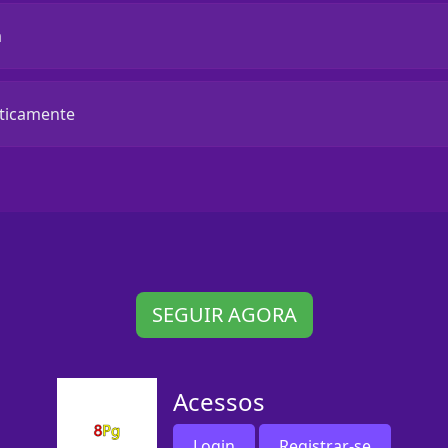
a
aticamente
SEGUIR AGORA
Acessos
Login
Registrar-se