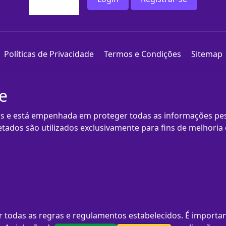
Políticas de Privacidade
Termos e Condições
Sitemap
de
ios e está empenhada em proteger todas as informações pe
tados são utilizados exclusivamente para fins de melhoria
todas as regras e regulamentos estabelecidos. É importan