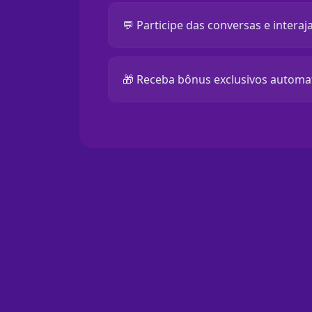
💬 Participe das conversas e interaj
🎁 Receba bônus exclusivos autom