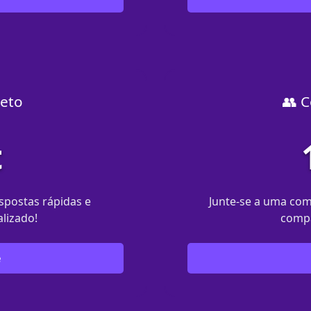
reto
👥 
t
espostas rápidas e
Junte-se a uma com
lizado!
compa
e