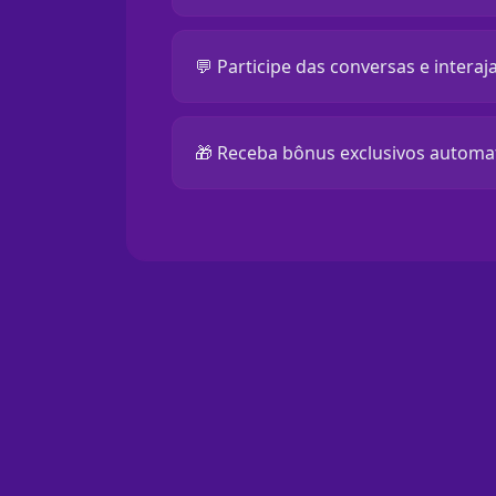
💬 Participe das conversas e interaj
🎁 Receba bônus exclusivos autom