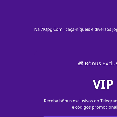
Na 7Kfpg.Com , caça-níqueis e diversos 
🎁 Bônus Exclu
VIP
Receba bônus exclusivos do Telegra
e códigos promocionai