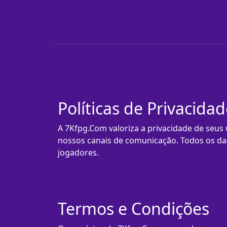
Políticas de Privacida
A 7Kfpg.Com valoriza a privacidade de seu
nossos canais de comunicação. Todos os dad
jogadores.
Termos e Condições