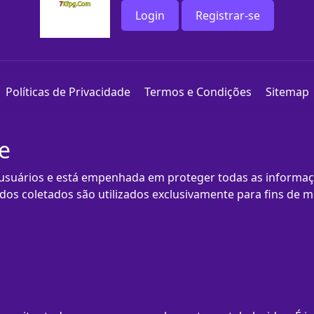
Login
Registrar-se
Políticas de Privacidade
Termos e Condições
Sitemap
de
s usuários e está empenhada em proteger todas as informaç
os coletados são utilizados exclusivamente para fins de m