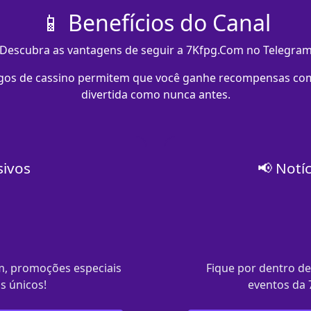
📱 Benefícios do Canal
Descubra as vantagens de seguir a 7Kfpg.Com no Telegra
jogos de cassino permitem que você ganhe recompensas com 
divertida como nunca antes.
sivos
📢 Notí
m, promoções especiais
Fique por dentro d
s únicos!
eventos da 