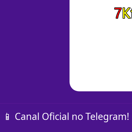
📱 Canal Oficial no Telegram!