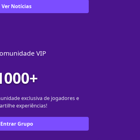
Ver Notícias
Comunidade VIP
1000+
unidade exclusiva de jogadores e
rtilhe experiências!
Entrar Grupo