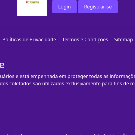
Login
Registrar-se
Políticas de Privacidade
Termos e Condições
Sitemap
de
usuários e está empenhada em proteger todas as informaçõe
os coletados são utilizados exclusivamente para fins de m