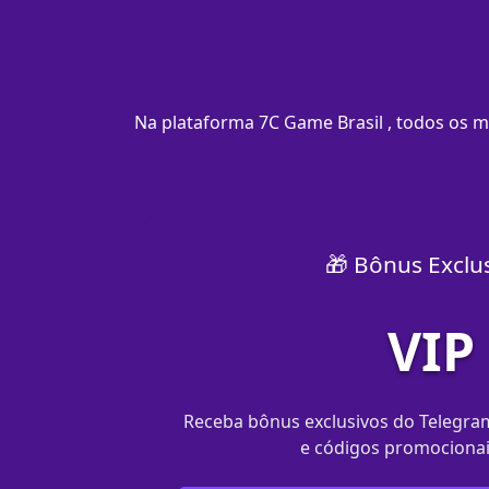
Na plataforma 7C Game Brasil , todos os 
🎁 Bônus Exclu
VIP
Receba bônus exclusivos do Telegra
e códigos promocionai