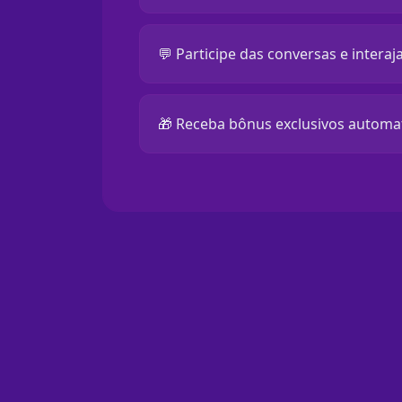
💬 Participe das conversas e interaj
🎁 Receba bônus exclusivos autom