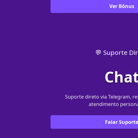
Ver Bônus
💬 Suporte Di
Cha
Suporte direto via Telegram, r
atendimento persona
Falar Suport