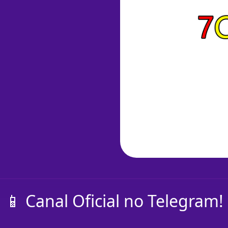
📱 Canal Oficial no Telegram!