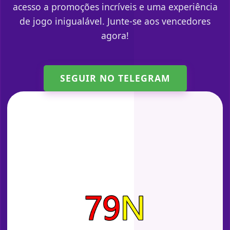
acesso a promoções incríveis e uma experiência
de jogo inigualável. Junte-se aos vencedores
agora!
SEGUIR NO TELEGRAM