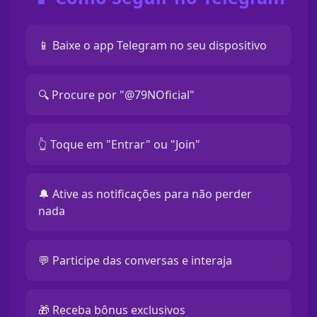
📱 Baixe o app Telegram no seu dispositivo
🔍 Procure por "@79NOficial"
👆 Toque em "Entrar" ou "Join"
🔔 Ative as notificações para não perder
nada
💬 Participe das conversas e interaja
🎁 Receba bônus exclusivos