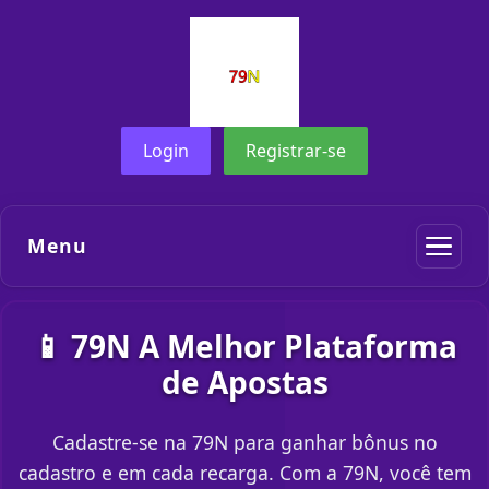
Login
Registrar-se
Menu
📱 79N A Melhor Plataforma
de Apostas
Cadastre-se na 79N para ganhar bônus no
cadastro e em cada recarga. Com a 79N, você tem