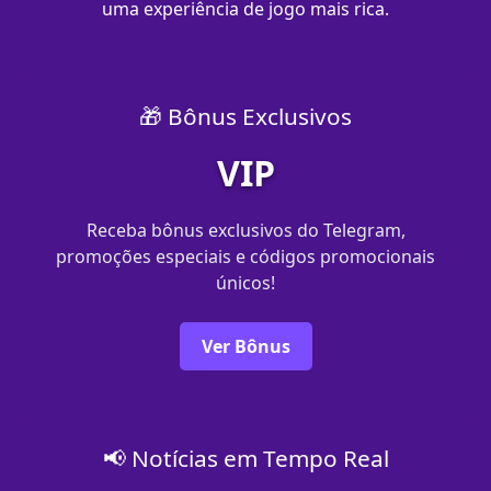
uma experiência de jogo mais rica.
🎁 Bônus Exclusivos
VIP
Receba bônus exclusivos do Telegram,
promoções especiais e códigos promocionais
únicos!
Ver Bônus
📢 Notícias em Tempo Real