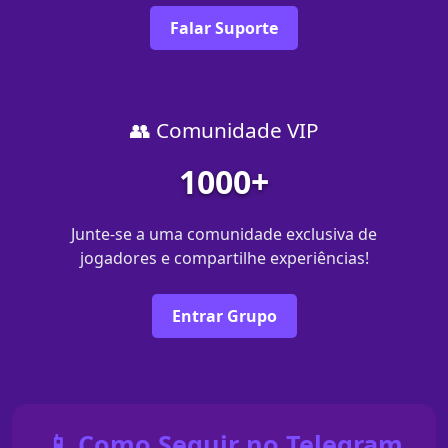
Falar Suporte
👥 Comunidade VIP
1000+
Junte-se a uma comunidade exclusiva de
jogadores e compartilhe experiências!
Entrar Grupo
📱 Como Seguir no Telegram