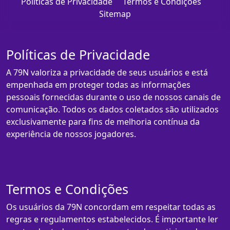
Políticas de Privacidade
Termos e Condições
Sitemap
Políticas de Privacidade
A 79N valoriza a privacidade de seus usuários e está
empenhada em proteger todas as informações
pessoais fornecidas durante o uso de nossos canais de
comunicação. Todos os dados coletados são utilizados
exclusivamente para fins de melhoria contínua da
experiência de nossos jogadores.
Termos e Condições
Os usuários da 79N concordam em respeitar todas as
regras e regulamentos estabelecidos. É importante ler