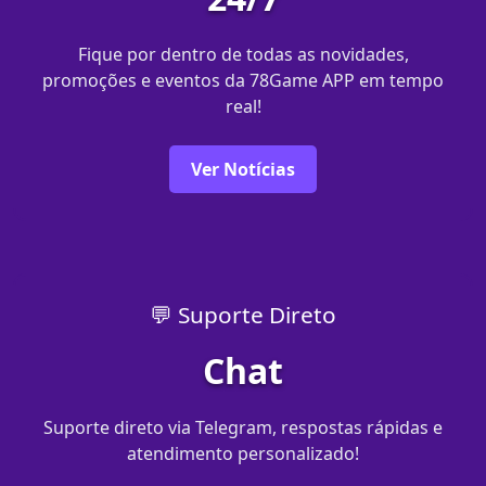
Fique por dentro de todas as novidades,
promoções e eventos da 78Game APP em tempo
real!
Ver Notícias
💬 Suporte Direto
Chat
Suporte direto via Telegram, respostas rápidas e
atendimento personalizado!