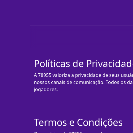
Políticas de Privacida
A 78955 valoriza a privacidade de seus usu
nossos canais de comunicação. Todos os dad
jogadores.
Termos e Condições