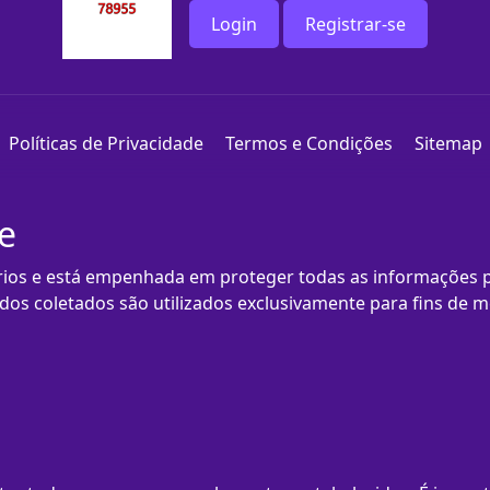
Login
Registrar-se
Políticas de Privacidade
Termos e Condições
Sitemap
de
ários e está empenhada em proteger todas as informações 
os coletados são utilizados exclusivamente para fins de m