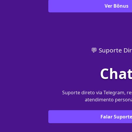
Ver Bônus
💬 Suporte Di
Cha
Suporte direto via Telegram, r
atendimento persona
Falar Suport