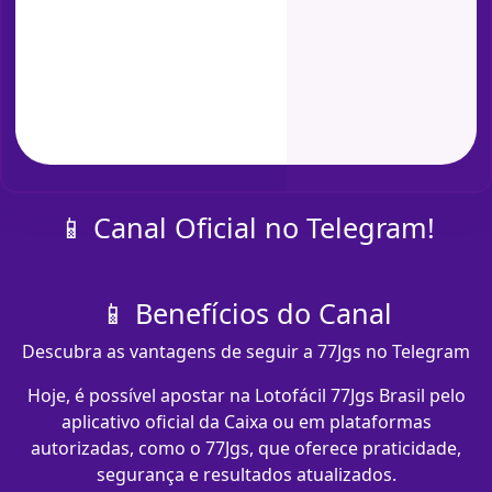
📱 Canal Oficial no Telegram!
📱 Benefícios do Canal
Descubra as vantagens de seguir a 77Jgs no Telegram
Hoje, é possível apostar na Lotofácil 77Jgs Brasil pelo
aplicativo oficial da Caixa ou em plataformas
autorizadas, como o 77Jgs, que oferece praticidade,
segurança e resultados atualizados.