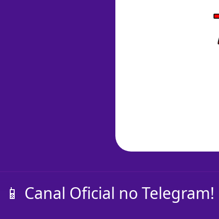
📱 Canal Oficial no Telegram!