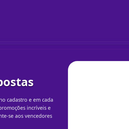
postas
no cadastro e em cada
promoções incríveis e
unte-se aos vencedores