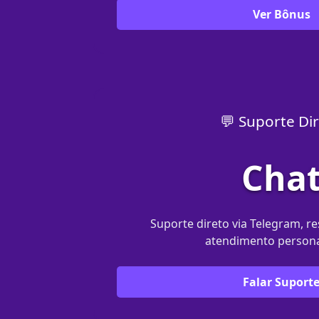
Ver Bônus
💬 Suporte Di
Cha
Suporte direto via Telegram, r
atendimento persona
Falar Suport