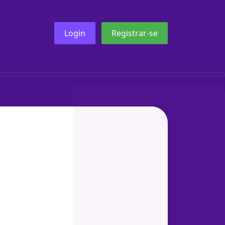
Login
Registrar-se