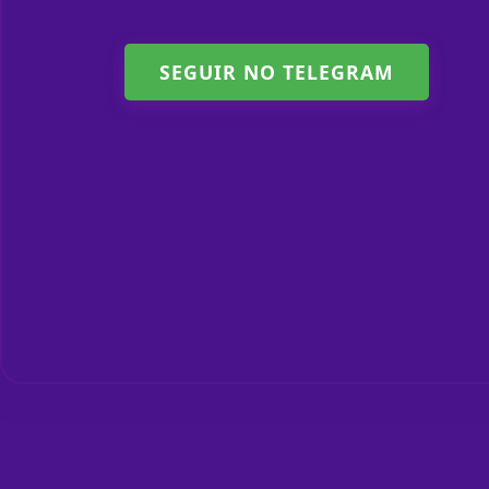
SEGUIR NO TELEGRAM