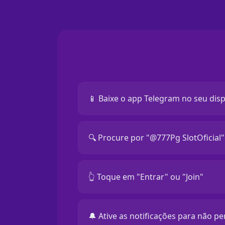
📱 Baixe o app Telegram no seu disp
🔍 Procure por "@777Pg SlotOficial"
👆 Toque em "Entrar" ou "Join"
🔔 Ative as notificações para não p