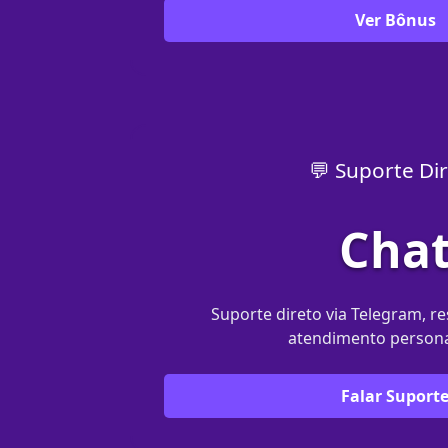
Ver Bônus
💬 Suporte Di
Cha
Suporte direto via Telegram, r
atendimento persona
Falar Suport