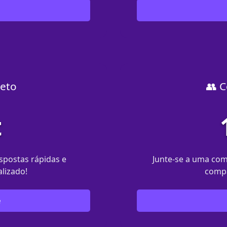
reto
👥 
t
espostas rápidas e
Junte-se a uma com
lizado!
compa
e