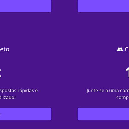
reto
👥 
t
espostas rápidas e
Junte-se a uma com
lizado!
compa
e