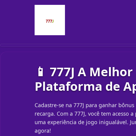
📱 777J A Melhor
Plataforma de A
Cadastre-se na 777J para ganhar bônus
recarga. Com a 777J, você tem acesso a 
uma experiência de jogo inigualável. J
agora!