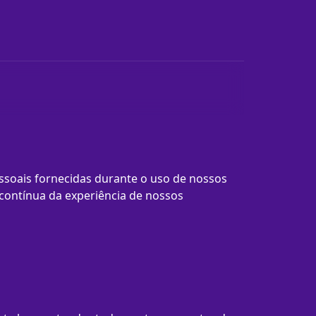
ssoais fornecidas durante o uso de nossos
 contínua da experiência de nossos