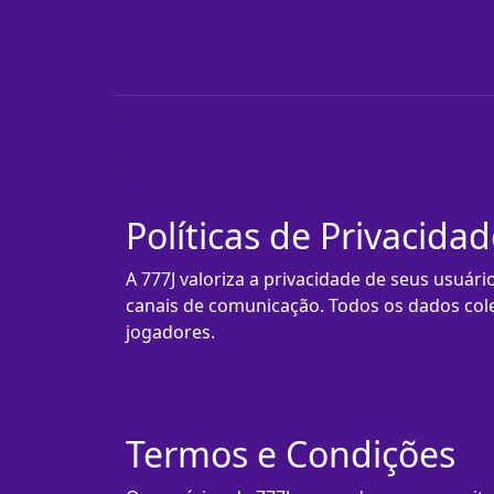
Políticas de Privacida
A 777J valoriza a privacidade de seus usuá
canais de comunicação. Todos os dados cole
jogadores.
Termos e Condições