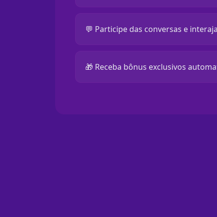
💬 Participe das conversas e interaj
🎁 Receba bônus exclusivos autom