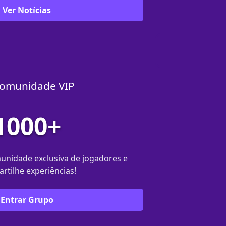
Ver Notícias
Comunidade VIP
1000+
unidade exclusiva de jogadores e
rtilhe experiências!
Entrar Grupo