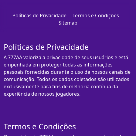
Políticas de Privacidade
Termos e Condições
Sitemap
Políticas de Privacidade
A 777AA valoriza a privacidade de seus usuários e está
empenhada em proteger todas as informações
pessoais fornecidas durante o uso de nossos canais de
comunicação. Todos os dados coletados são utilizados
exclusivamente para fins de melhoria contínua da
experiência de nossos jogadores.
Termos e Condições