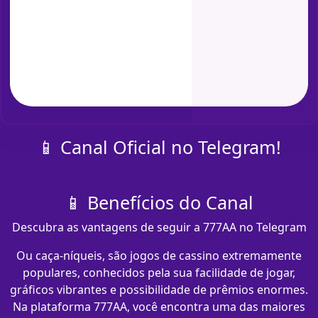
📱 Canal Oficial no Telegram!
📱 Benefícios do Canal
Descubra as vantagens de seguir a 777AA no Telegram
Ou caça-níqueis, são jogos de cassino extremamente
populares, conhecidos pela sua facilidade de jogar,
gráficos vibrantes e possibilidade de prêmios enormes.
Na plataforma 777AA, você encontra uma das maiores