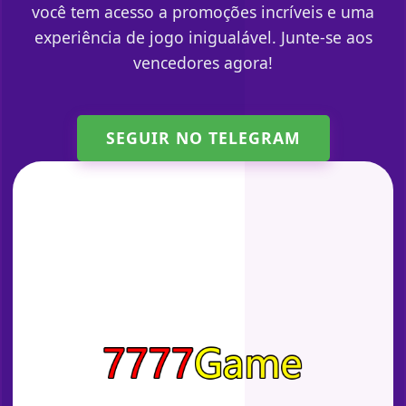
você tem acesso a promoções incríveis e uma
experiência de jogo inigualável. Junte-se aos
vencedores agora!
SEGUIR NO TELEGRAM