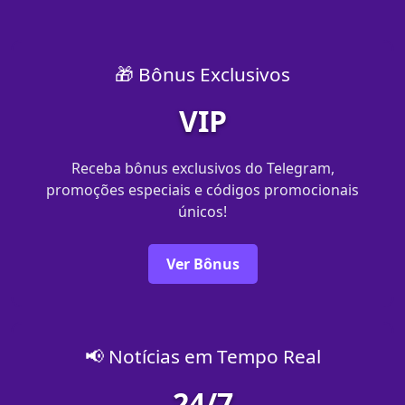
🎁 Bônus Exclusivos
VIP
Receba bônus exclusivos do Telegram,
promoções especiais e códigos promocionais
únicos!
Ver Bônus
📢 Notícias em Tempo Real
24/7