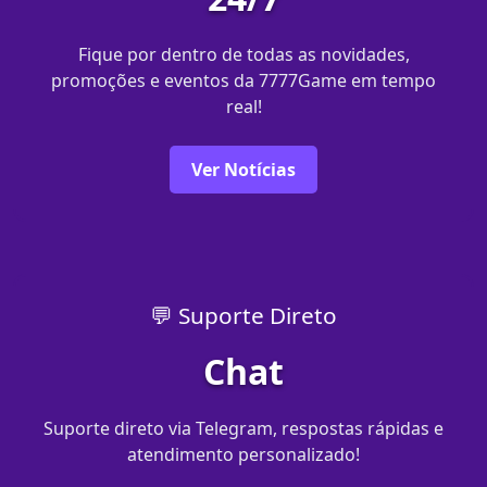
Fique por dentro de todas as novidades,
promoções e eventos da 7777Game em tempo
real!
Ver Notícias
💬 Suporte Direto
Chat
Suporte direto via Telegram, respostas rápidas e
atendimento personalizado!