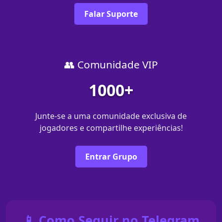
Falar Suporte
👥 Comunidade VIP
1000+
Junte-se a uma comunidade exclusiva de
jogadores e compartilhe experiências!
Entrar Grupo
📱 Como Seguir no Telegram