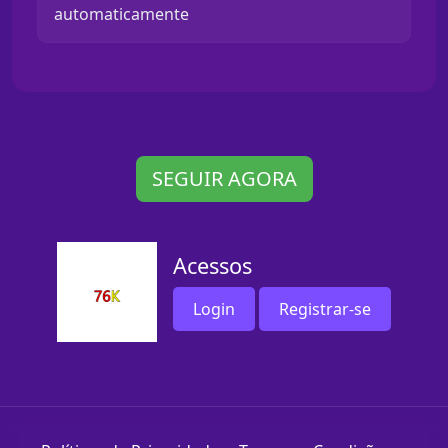
automaticamente
SEGUIR AGORA
Acessos
Login
Registrar-se