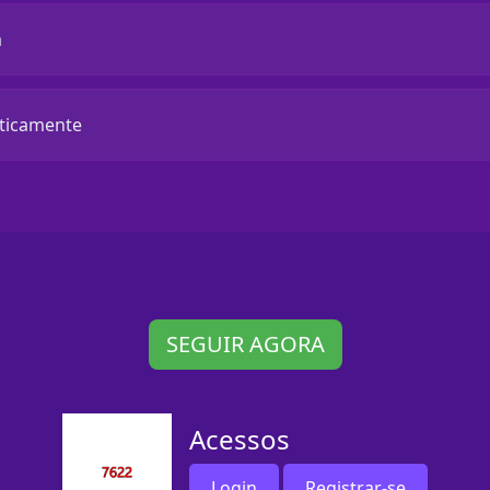
a
aticamente
SEGUIR AGORA
Acessos
Login
Registrar-se