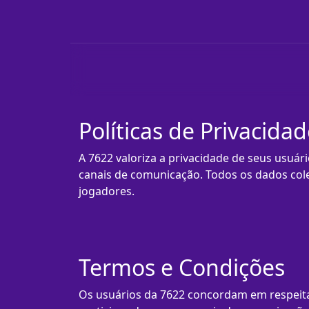
Políticas de Privacida
A 7622 valoriza a privacidade de seus usuá
canais de comunicação. Todos os dados cole
jogadores.
Termos e Condições
Os usuários da 7622 concordam em respeitar