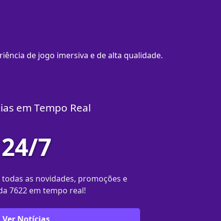
riência de jogo imersiva e de alta qualidade.
cias em Tempo Real
24/7
e todas as novidades, promoções e
da 7622 em tempo real!
Ver Notícias