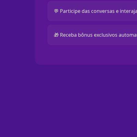
💬 Participe das conversas e interaj
🎁 Receba bônus exclusivos autom