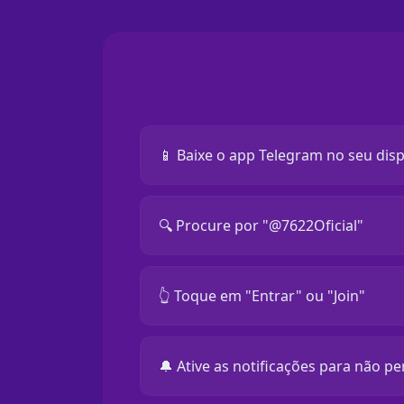
📱 Baixe o app Telegram no seu disp
🔍 Procure por "@7622Oficial"
👆 Toque em "Entrar" ou "Join"
🔔 Ative as notificações para não p