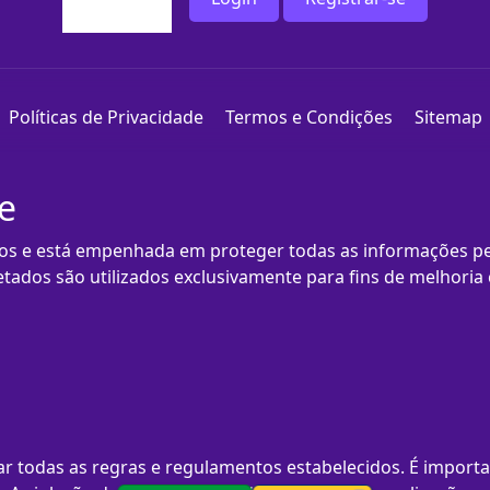
Políticas de Privacidade
Termos e Condições
Sitemap
de
rios e está empenhada em proteger todas as informações p
tados são utilizados exclusivamente para fins de melhoria
 todas as regras e regulamentos estabelecidos. É importa