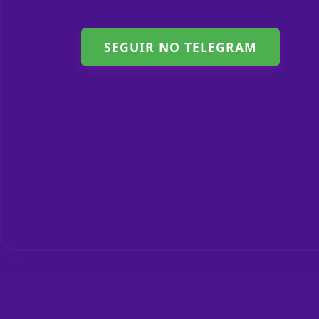
SEGUIR NO TELEGRAM