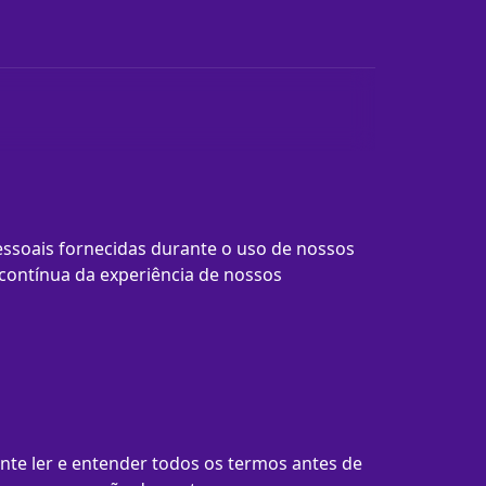
essoais fornecidas durante o uso de nossos
 contínua da experiência de nossos
nte ler e entender todos os termos antes de