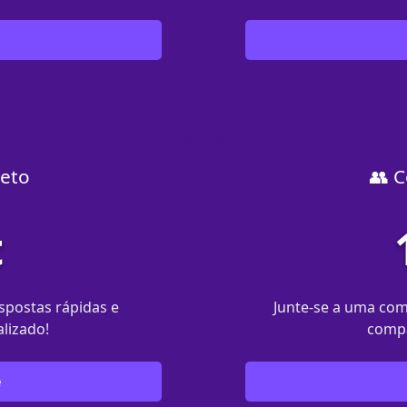
reto
👥 
t
espostas rápidas e
Junte-se a uma com
lizado!
compa
e