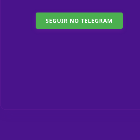
SEGUIR NO TELEGRAM