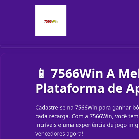
📱 7566Win A Me
Plataforma de A
Cadastre-se na 7566Win para ganhar bô
cada recarga. Com a 7566Win, você tem
incríveis e uma experiência de jogo inig
vencedores agora!