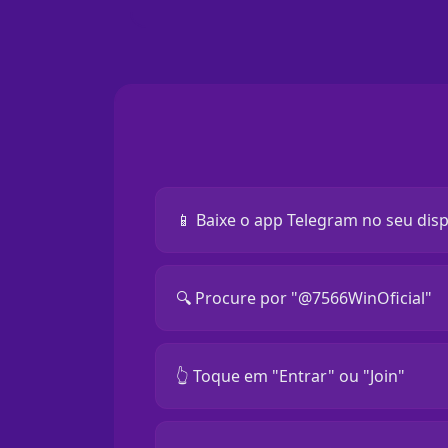
📱 Baixe o app Telegram no seu disp
🔍 Procure por "@7566WinOficial"
👆 Toque em "Entrar" ou "Join"