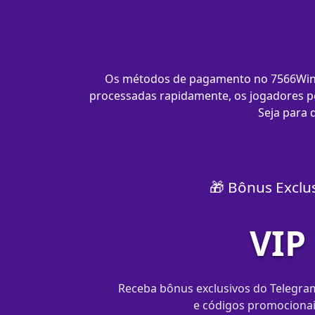
Os métodos de pagamento no 7566Win com
processadas rapidamente, os jogadores po
Seja para 
🎁 Bônus Exclu
VIP
Receba bônus exclusivos do Telegra
e códigos promocionai