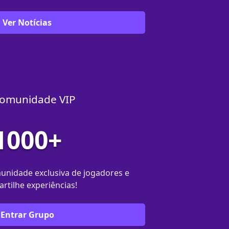
Ver Notícias
Comunidade VIP
1000+
unidade exclusiva de jogadores e
rtilhe experiências!
Entrar Grupo