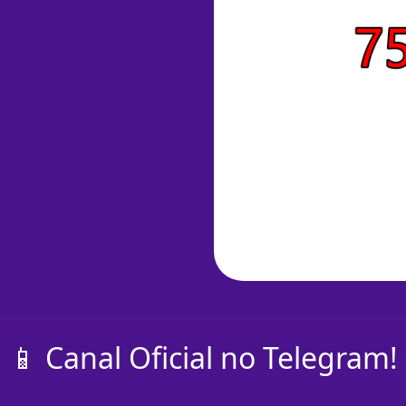
📱 Canal Oficial no Telegram!