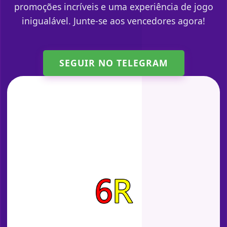
promoções incríveis e uma experiência de jogo
inigualável. Junte-se aos vencedores agora!
SEGUIR NO TELEGRAM