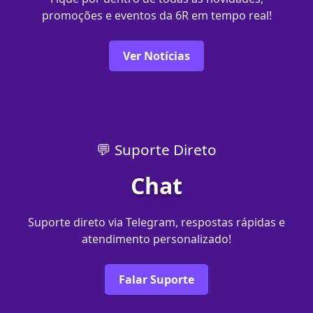
promoções e eventos da 6R em tempo real!
Ver Notícias
💬 Suporte Direto
Chat
Suporte direto via Telegram, respostas rápidas e
atendimento personalizado!
Falar Suporte