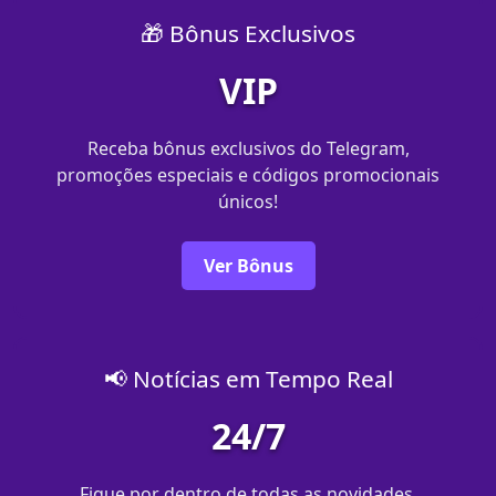
🎁 Bônus Exclusivos
VIP
Receba bônus exclusivos do Telegram,
promoções especiais e códigos promocionais
únicos!
Ver Bônus
📢 Notícias em Tempo Real
24/7
Fique por dentro de todas as novidades,