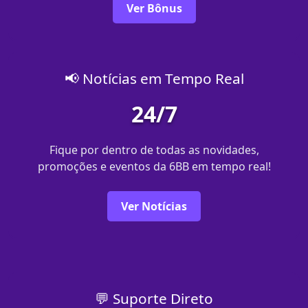
Ver Bônus
📢 Notícias em Tempo Real
24/7
Fique por dentro de todas as novidades,
promoções e eventos da 6BB em tempo real!
Ver Notícias
💬 Suporte Direto