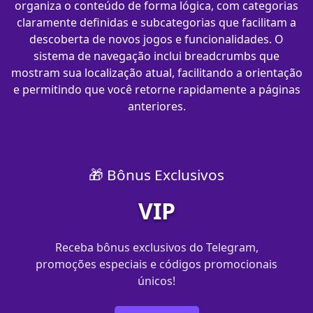
organiza o conteúdo de forma lógica, com categorias
claramente definidas e subcategorias que facilitam a
descoberta de novos jogos e funcionalidades. O
sistema de navegação inclui breadcrumbs que
mostram sua localização atual, facilitando a orientação
e permitindo que você retorne rapidamente a páginas
anteriores.
🎁 Bônus Exclusivos
VIP
Receba bônus exclusivos do Telegram,
promoções especiais e códigos promocionais
únicos!