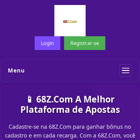
Login
Registrar-se
Menu
📱 68Z.Com A Melhor
Plataforma de Apostas
Cadastre-se na 68Z.Com para ganhar bônus no
cadastro e em cada recarga. Com a 68Z.Com, você