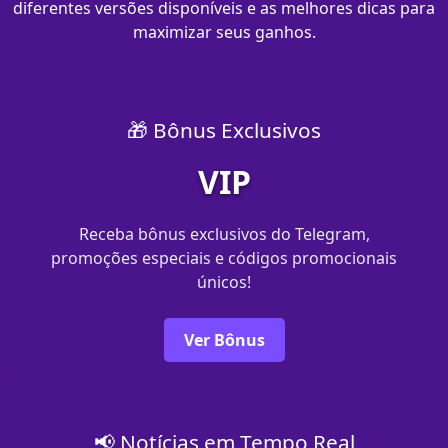
diferentes versões disponíveis e as melhores dicas para
maximizar seus ganhos.
🎁 Bônus Exclusivos
VIP
Receba bônus exclusivos do Telegram,
promoções especiais e códigos promocionais
únicos!
Ver Bônus
📢 Notícias em Tempo Real