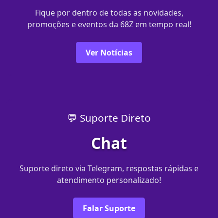
Fique por dentro de todas as novidades,
promoções e eventos da 68Z em tempo real!
Ver Notícias
💬 Suporte Direto
Chat
Suporte direto via Telegram, respostas rápidas e
atendimento personalizado!
Falar Suporte