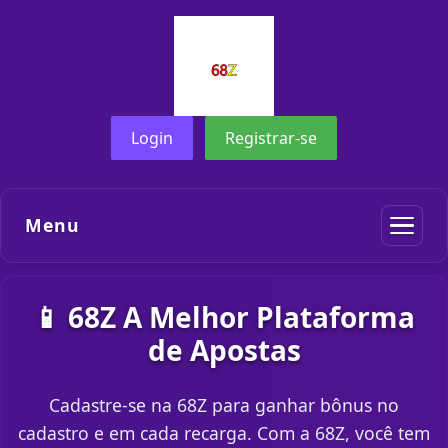
Login
Registrar-se
Menu
📱 68Z A Melhor Plataforma
de Apostas
Cadastre-se na 68Z para ganhar bônus no
cadastro e em cada recarga. Com a 68Z, você tem