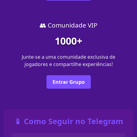
👥 Comunidade VIP
1000+
Junte-se a uma comunidade exclusiva de
jogadores e compartilhe experiências!
Entrar Grupo
📱 Como Seguir no Telegram