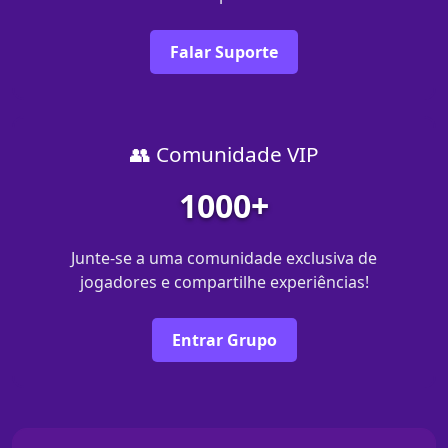
Falar Suporte
👥 Comunidade VIP
1000+
Junte-se a uma comunidade exclusiva de
jogadores e compartilhe experiências!
Entrar Grupo