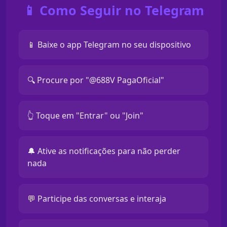
📱 Como Seguir no Telegram
📱 Baixe o app Telegram no seu dispositivo
🔍 Procure por "@688V PagaOficial"
👆 Toque em "Entrar" ou "Join"
🔔 Ative as notificações para não perder
nada
💬 Participe das conversas e interaja