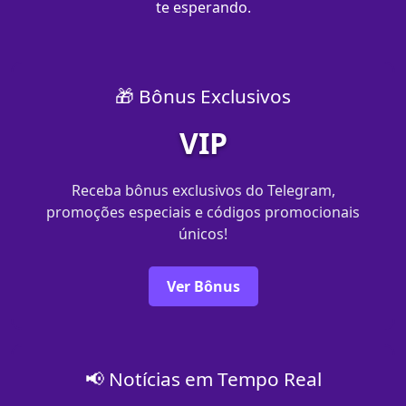
te esperando.
🎁 Bônus Exclusivos
VIP
Receba bônus exclusivos do Telegram,
promoções especiais e códigos promocionais
únicos!
Ver Bônus
📢 Notícias em Tempo Real