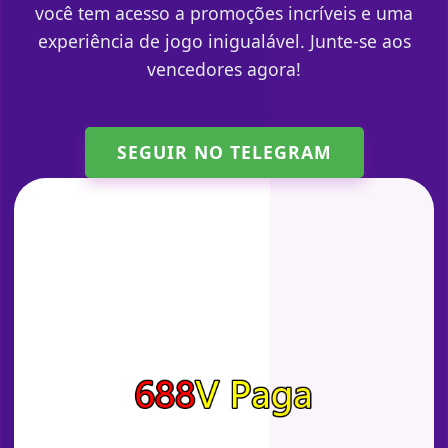
você tem acesso a promoções incríveis e uma
experiência de jogo inigualável. Junte-se aos
vencedores agora!
SEGUIR NO TELEGRAM