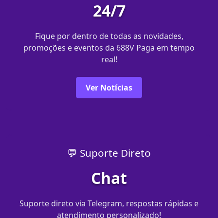
24/7
Fique por dentro de todas as novidades,
promoções e eventos da 688V Paga em tempo
real!
Ver Notícias
💬 Suporte Direto
Chat
Suporte direto via Telegram, respostas rápidas e
atendimento personalizado!