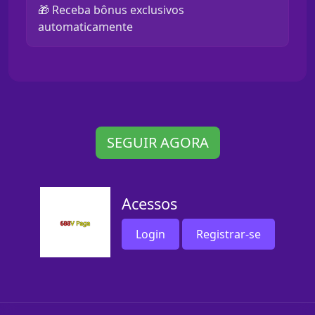
🎁 Receba bônus exclusivos
automaticamente
SEGUIR AGORA
Acessos
Login
Registrar-se