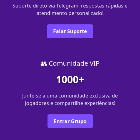
Suporte direto via Telegram, respostas rápidas e
atendimento personalizado!
Falar Suporte
👥 Comunidade VIP
1000+
Junte-se a uma comunidade exclusiva de
jogadores e compartilhe experiências!
Entrar Grupo