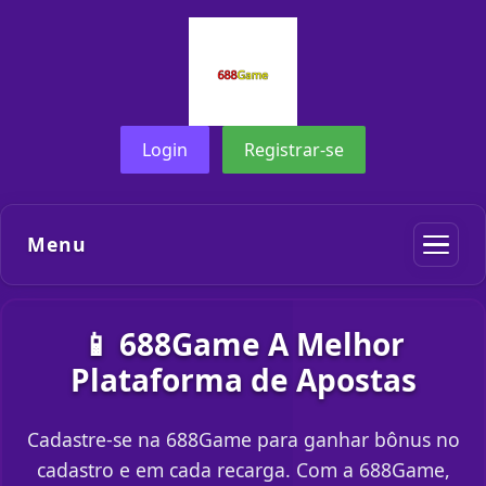
Login
Registrar-se
Menu
📱 688Game A Melhor
Plataforma de Apostas
Cadastre-se na 688Game para ganhar bônus no
cadastro e em cada recarga. Com a 688Game,