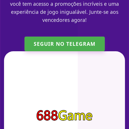
você tem acesso a promoções incríveis e uma
experiência de jogo inigualável. Junte-se aos
vencedores agora!
SEGUIR NO TELEGRAM