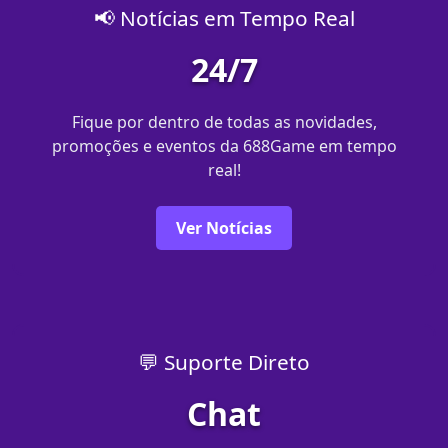
📢 Notícias em Tempo Real
24/7
Fique por dentro de todas as novidades,
promoções e eventos da 688Game em tempo
real!
Ver Notícias
💬 Suporte Direto
Chat