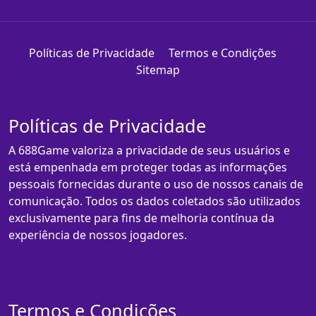
Políticas de Privacidade
Termos e Condições
Sitemap
Políticas de Privacidade
A 688Game valoriza a privacidade de seus usuários e
está empenhada em proteger todas as informações
pessoais fornecidas durante o uso de nossos canais de
comunicação. Todos os dados coletados são utilizados
exclusivamente para fins de melhoria contínua da
experiência de nossos jogadores.
Termos e Condições