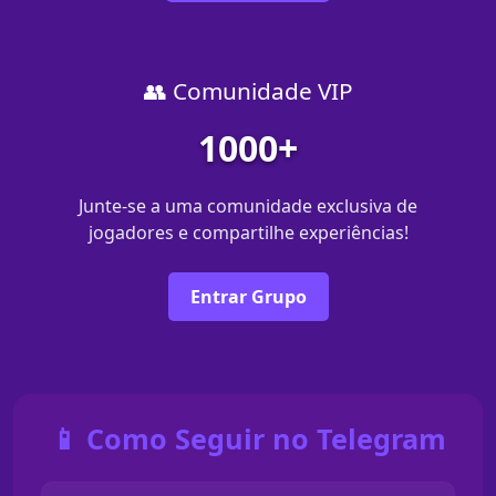
👥 Comunidade VIP
1000+
Junte-se a uma comunidade exclusiva de
jogadores e compartilhe experiências!
Entrar Grupo
📱 Como Seguir no Telegram