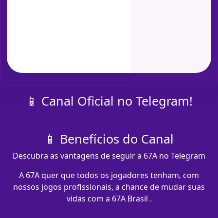
📱 Canal Oficial no Telegram!
📱 Benefícios do Canal
Descubra as vantagens de seguir a 67A no Telegram
A 67A quer que todos os jogadores tenham, com
nossos jogos profissionais, a chance de mudar suas
vidas com a 67A Brasil .