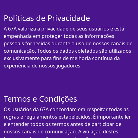
Políticas de Privacidade
A 67A valoriza a privacidade de seus usuários e está
empenhada em proteger todas as informações
pessoais fornecidas durante o uso de nossos canais de
comunicação. Todos os dados coletados são utilizados
exclusivamente para fins de melhoria contínua da
experiência de nossos jogadores.
Termos e Condições
Os usuários da 67A concordam em respeitar todas as
regras e regulamentos estabelecidos. É importante ler
e entender todos os termos antes de participar de
nossos canais de comunicação. A violação destes