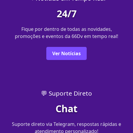
24/7
Fique por dentro de todas as novidades,
promoções e eventos da 66Dv em tempo real!
Ver Notícias
💬 Suporte Direto
Chat
Suporte direto via Telegram, respostas rápidas e
atendimento personalizado!