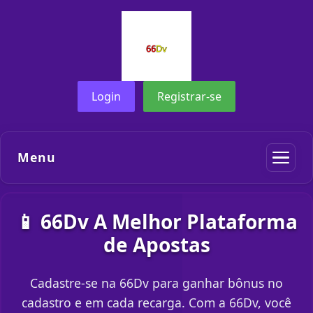
Login
Registrar-se
Menu
📱 66Dv A Melhor Plataforma
de Apostas
Cadastre-se na 66Dv para ganhar bônus no
cadastro e em cada recarga. Com a 66Dv, você