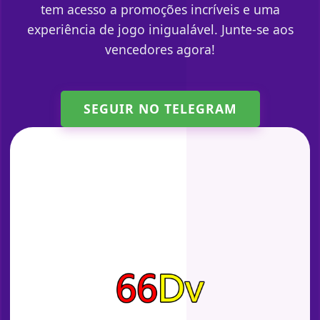
tem acesso a promoções incríveis e uma
experiência de jogo inigualável. Junte-se aos
vencedores agora!
SEGUIR NO TELEGRAM