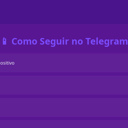
📱 Como Seguir no Telegram
ositivo