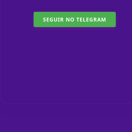
SEGUIR NO TELEGRAM