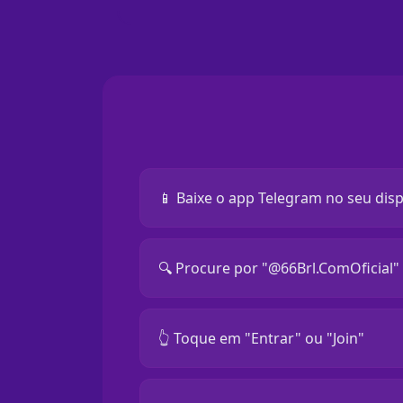
📱 Baixe o app Telegram no seu disp
🔍 Procure por "@66Brl.ComOficial"
👆 Toque em "Entrar" ou "Join"