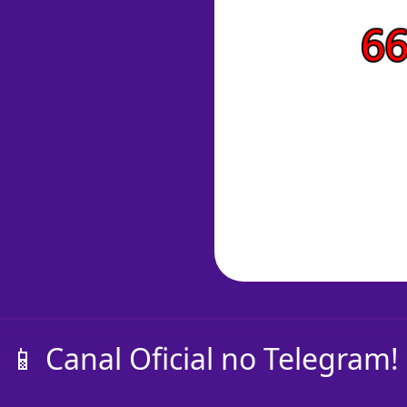
📱 Canal Oficial no Telegram!