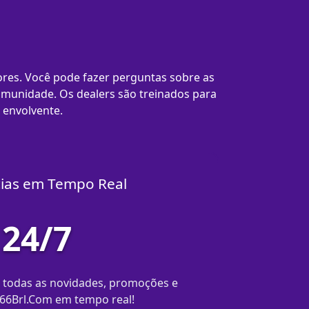
ores. Você pode fazer perguntas sobre as
omunidade. Os dealers são treinados para
 envolvente.
cias em Tempo Real
24/7
e todas as novidades, promoções e
 66Brl.Com em tempo real!