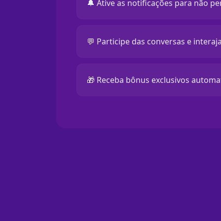
🔔 Ative as notificações para não p
💬 Participe das conversas e interaj
🎁 Receba bônus exclusivos autom