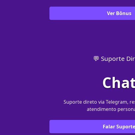
Ver Bônus
💬 Suporte Di
Cha
Suporte direto via Telegram, r
atendimento persona
Falar Suport