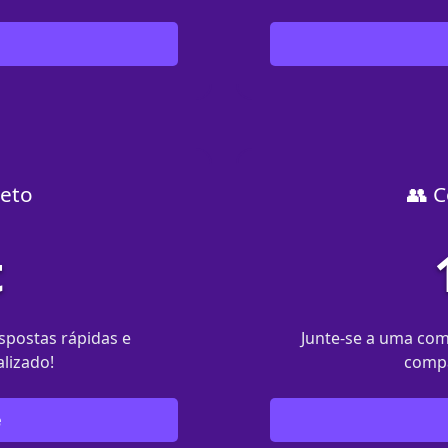
reto
👥 
t
espostas rápidas e
Junte-se a uma com
lizado!
compa
e