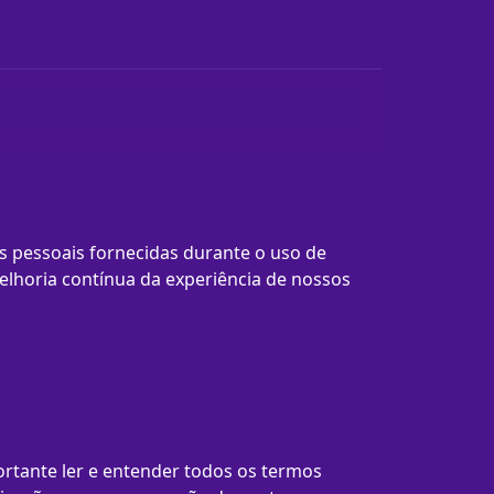
s pessoais fornecidas durante o uso de
elhoria contínua da experiência de nossos
rtante ler e entender todos os termos