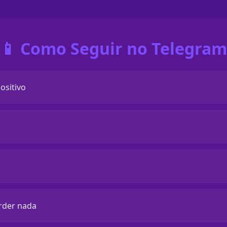
📱 Como Seguir no Telegram
ositivo
erder nada