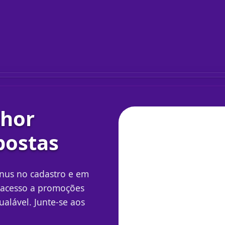
lhor
postas
nus no cadastro e em
 acesso a promoções
ualável. Junte-se aos