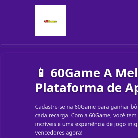
📱 60Game A Me
Plataforma de A
Cadastre-se na 60Game para ganhar bô
cada recarga. Com a 60Game, você tem
incríveis e uma experiência de jogo inig
vencedores agora!