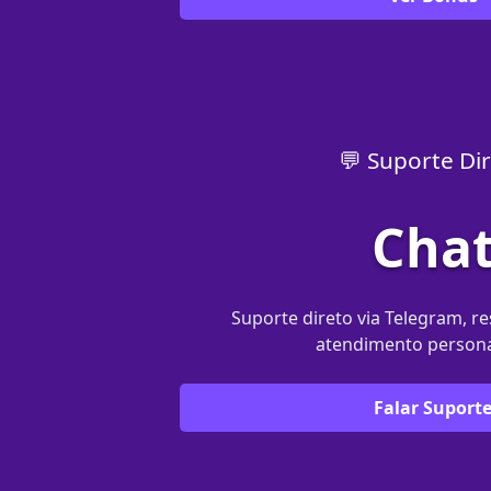
💬 Suporte Di
Cha
Suporte direto via Telegram, r
atendimento persona
Falar Suport