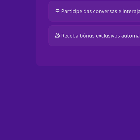
💬 Participe das conversas e interaj
🎁 Receba bônus exclusivos autom