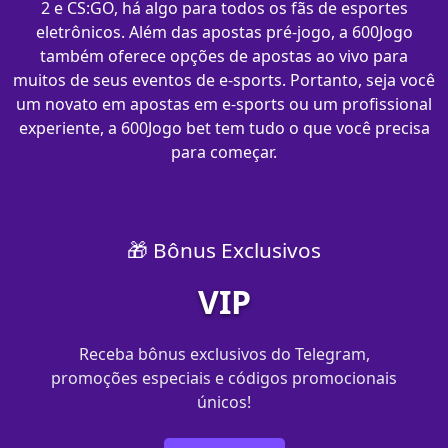
2 e CS:GO, há algo para todos os fãs de esportes
eletrônicos. Além das apostas pré-jogo, a 600Jogo
também oferece opções de apostas ao vivo para
muitos de seus eventos de e-sports. Portanto, seja você
um novato em apostas em e-sports ou um profissional
experiente, a 600Jogo bet tem tudo o que você precisa
para começar.
🎁 Bônus Exclusivos
VIP
Receba bônus exclusivos do Telegram,
promoções especiais e códigos promocionais
únicos!