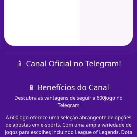
📱 Canal Oficial no Telegram!
📱 Benefícios do Canal
Descubra as vantagens de seguir a 600Jogo no
Telegram
A 600Jogo oferece uma seleção abrangente de opções
de apostas em e-sports. Com uma ampla variedade de
jogos para escolher, incluindo League of Legends, Dota