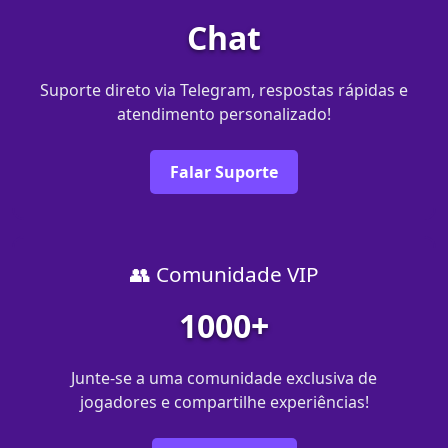
Chat
Suporte direto via Telegram, respostas rápidas e
atendimento personalizado!
Falar Suporte
👥 Comunidade VIP
1000+
Junte-se a uma comunidade exclusiva de
jogadores e compartilhe experiências!