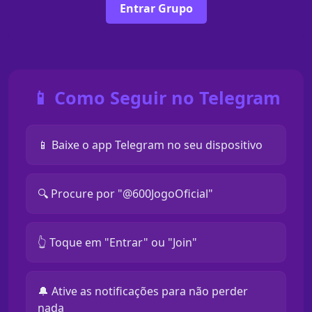
Entrar Grupo
📱 Como Seguir no Telegram
📱 Baixe o app Telegram no seu dispositivo
🔍 Procure por "@600JogoOficial"
👆 Toque em "Entrar" ou "Join"
🔔 Ative as notificações para não perder
nada