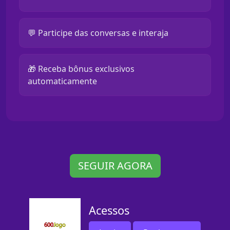
💬 Participe das conversas e interaja
🎁 Receba bônus exclusivos
automaticamente
SEGUIR AGORA
Acessos