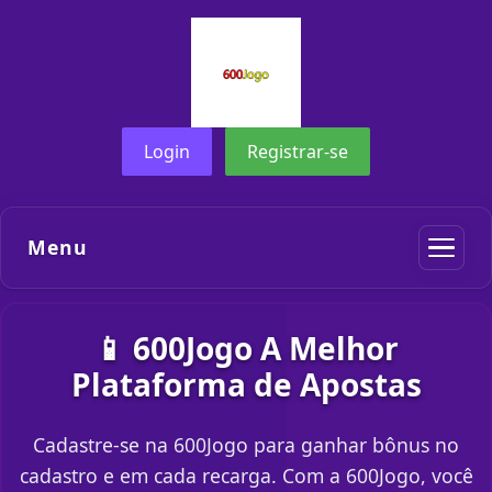
Login
Registrar-se
Menu
📱 600Jogo A Melhor
Plataforma de Apostas
Cadastre-se na 600Jogo para ganhar bônus no
cadastro e em cada recarga. Com a 600Jogo, você