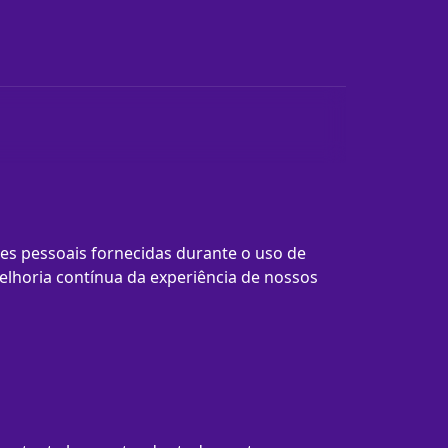
es pessoais fornecidas durante o uso de
elhoria contínua da experiência de nossos