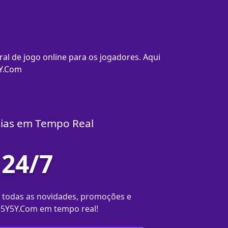
al de jogo online para os jogadores. Aqui
5Y.Com
cias em Tempo Real
24/7
e todas as novidades, promoções e
 5Y5Y.Com em tempo real!