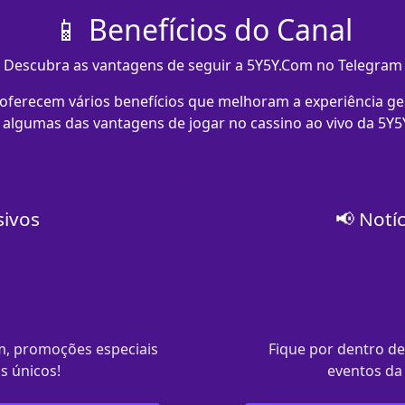
📱 Benefícios do Canal
Descubra as vantagens de seguir a 5Y5Y.Com no Telegram
oferecem vários benefícios que melhoram a experiência ger
 algumas das vantagens de jogar no cassino ao vivo da 5Y
sivos
📢 Notí
m, promoções especiais
Fique por dentro d
s únicos!
eventos da