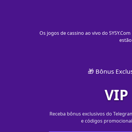
Os jogos de cassino ao vivo do 5Y5Y.Com 
estão
🎁 Bônus Exclu
VIP
Receba bônus exclusivos do Telegra
e códigos promocionai