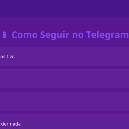
📱 Como Seguir no Telegram
ositivo
erder nada