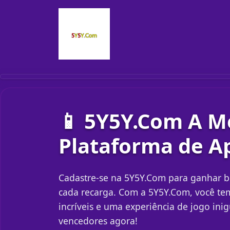
📱 5Y5Y.Com A M
Plataforma de A
Cadastre-se na 5Y5Y.Com para ganhar b
cada recarga. Com a 5Y5Y.Com, você te
incríveis e uma experiência de jogo inig
vencedores agora!