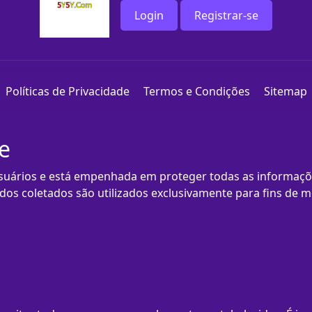
Login
Registrar-se
Políticas de Privacidade
Termos e Condições
Sitemap
de
usuários e está empenhada em proteger todas as informaçõ
os coletados são utilizados exclusivamente para fins de m