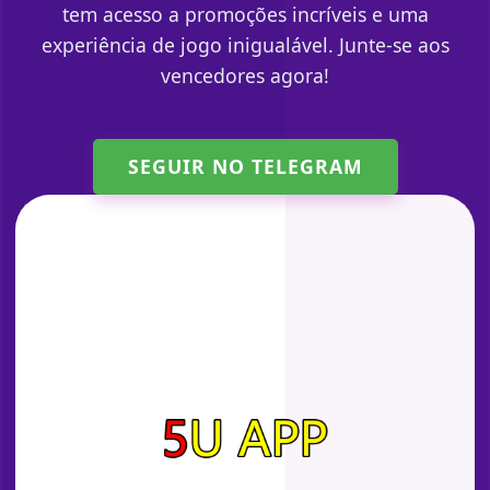
tem acesso a promoções incríveis e uma
experiência de jogo inigualável. Junte-se aos
vencedores agora!
SEGUIR NO TELEGRAM