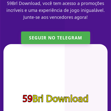
59Brl Download, você tem acesso a promoções
incríveis e uma experiência de jogo inigualável.
Junte-se aos vencedores agora!
SEGUIR NO TELEGRAM