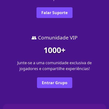
Falar Suporte
👥 Comunidade VIP
1000+
Junte-se a uma comunidade exclusiva de
jogadores e compartilhe experiências!
Entrar Grupo