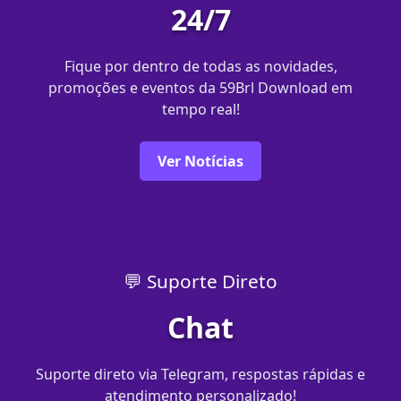
24/7
Fique por dentro de todas as novidades,
promoções e eventos da 59Brl Download em
tempo real!
Ver Notícias
💬 Suporte Direto
Chat
Suporte direto via Telegram, respostas rápidas e
atendimento personalizado!