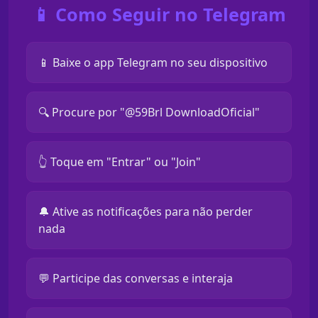
📱 Como Seguir no Telegram
📱 Baixe o app Telegram no seu dispositivo
🔍 Procure por "@59Brl DownloadOficial"
👆 Toque em "Entrar" ou "Join"
🔔 Ative as notificações para não perder
nada
💬 Participe das conversas e interaja