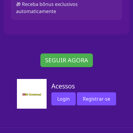
🎁 Receba bônus exclusivos
automaticamente
SEGUIR AGORA
Acessos
Login
Registrar-se