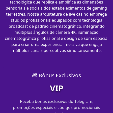
tecnológica que replica e amplifica as dimensões
sensoriais e sociais dos estabelecimentos de gaming
terrestres. Nossa arquitetura de live casino emprega
studios profissionais equipados com tecnologia
broadcast de padrão cinematográfico, integrando
múltiplos ângulos de câmera 4K, iluminação
cinematográfica profissional e design de som espacial
para criar uma experiência imersiva que engaja
múltiplos canais perceptivos simultaneamente.
🎁 Bônus Exclusivos
VIP
Receba bônus exclusivos do Telegram,
promoções especiais e códigos promocionais