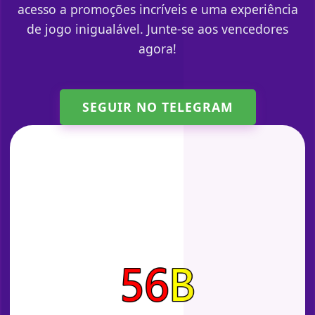
acesso a promoções incríveis e uma experiência
de jogo inigualável. Junte-se aos vencedores
agora!
SEGUIR NO TELEGRAM