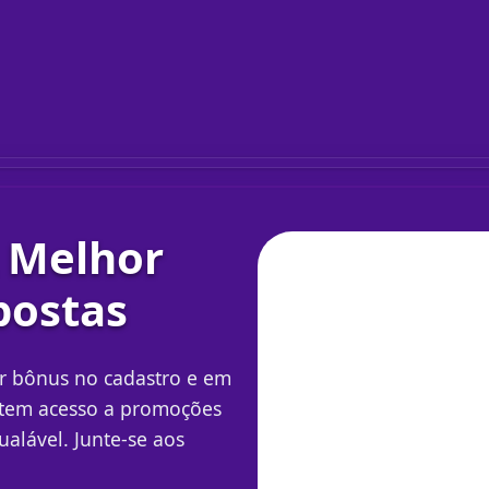
 Melhor
postas
r bônus no cadastro e em
 tem acesso a promoções
ualável. Junte-se aos