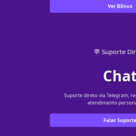
Ver Bônus
💬 Suporte Di
Cha
Suporte direto via Telegram, r
atendimento persona
Falar Suport