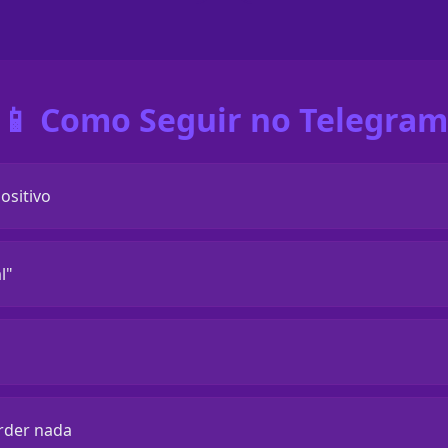
📱 Como Seguir no Telegram
ositivo
l"
erder nada