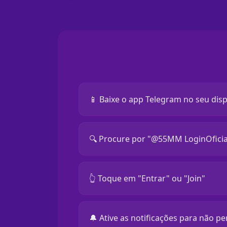
📱 Baixe o app Telegram no seu disp
🔍 Procure por "@55MM LoginOficia
👆 Toque em "Entrar" ou "Join"
🔔 Ative as notificações para não p