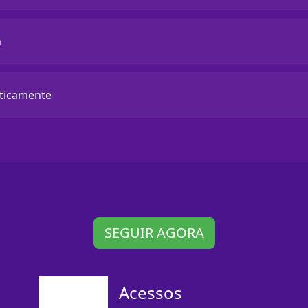
a
aticamente
SEGUIR AGORA
Acessos