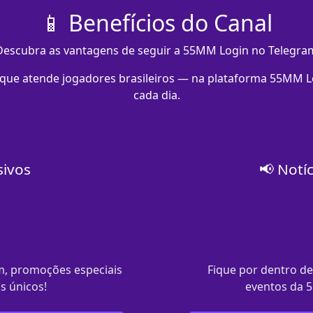
📱 Benefícios do Canal
Descubra as vantagens de seguir a 55MM Login no Telegra
ue atende jogadores brasileiros — na plataforma 55MM Log
cada dia.
sivos
📢 Notí
m, promoções especiais
Fique por dentro d
s únicos!
eventos da 