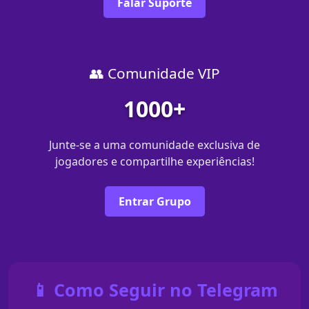
Falar Suporte
👥 Comunidade VIP
1000+
Junte-se a uma comunidade exclusiva de
jogadores e compartilhe experiências!
Entrar Grupo
📱 Como Seguir no Telegram