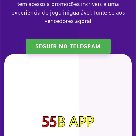
tem acesso a promoções incríveis e uma
experiência de jogo inigualável. Junte-se aos
vencedores agora!
SEGUIR NO TELEGRAM