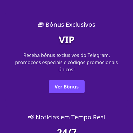
🎁 Bônus Exclusivos
VIP
Receba bônus exclusivos do Telegram,
promoções especiais e códigos promocionais
únicos!
Ver Bônus
📢 Notícias em Tempo Real
24/7