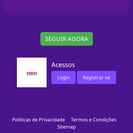
SEGUIR AGORA
Acessos
Login
Registrar-se
Políticas de Privacidade
Termos e Condições
Sitemap