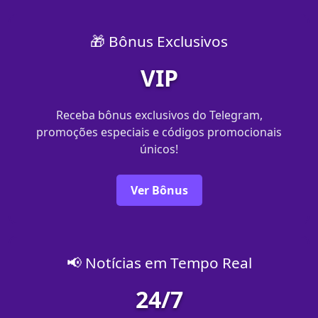
🎁 Bônus Exclusivos
VIP
Receba bônus exclusivos do Telegram,
promoções especiais e códigos promocionais
únicos!
Ver Bônus
📢 Notícias em Tempo Real
24/7