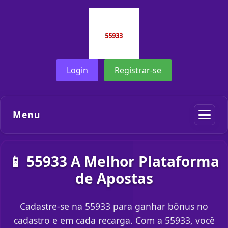
Login
Registrar-se
Menu
📱 55933 A Melhor Plataforma
de Apostas
Cadastre-se na 55933 para ganhar bônus no
cadastro e em cada recarga. Com a 55933, você