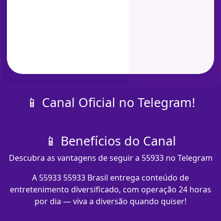
📱 Canal Oficial no Telegram!
📱 Benefícios do Canal
Descubra as vantagens de seguir a 55933 no Telegram
A 55933 55933 Brasil entrega conteúdo de
entretenimento diversificado, com operação 24 horas
por dia — viva a diversão quando quiser!