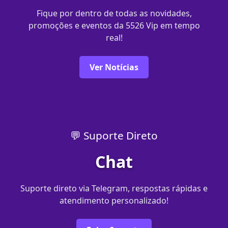
Fique por dentro de todas as novidades,
promoções e eventos da 5526 Vip em tempo
real!
Ver Notícias
💬 Suporte Direto
Chat
Suporte direto via Telegram, respostas rápidas e
atendimento personalizado!