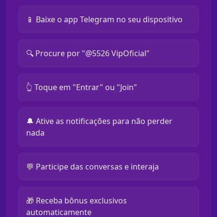
📱 Baixe o app Telegram no seu dispositivo
🔍 Procure por "@5526 VipOficial"
👆 Toque em "Entrar" ou "Join"
🔔 Ative as notificações para não perder
nada
💬 Participe das conversas e interaja
🎁 Receba bônus exclusivos
automaticamente