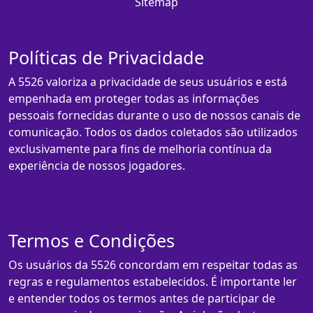
Sitemap
Políticas de Privacidade
A 5526 valoriza a privacidade de seus usuários e está
empenhada em proteger todas as informações
pessoais fornecidas durante o uso de nossos canais de
comunicação. Todos os dados coletados são utilizados
exclusivamente para fins de melhoria contínua da
experiência de nossos jogadores.
Termos e Condições
Os usuários da 5526 concordam em respeitar todas as
regras e regulamentos estabelecidos. É importante ler
e entender todos os termos antes de participar de