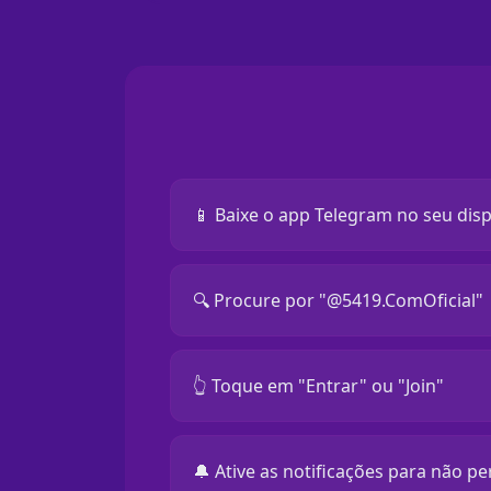
📱 Baixe o app Telegram no seu disp
🔍 Procure por "@5419.ComOficial"
👆 Toque em "Entrar" ou "Join"
🔔 Ative as notificações para não p