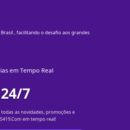
asil , facilitando o desafio aos grandes
cias em Tempo Real
24/7
e todas as novidades, promoções e
 5419.Com em tempo real!