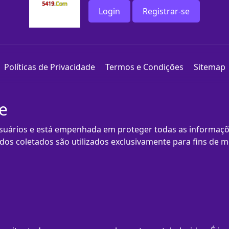
Login
Registrar-se
Políticas de Privacidade
Termos e Condições
Sitemap
de
usuários e está empenhada em proteger todas as informaçõ
os coletados são utilizados exclusivamente para fins de m