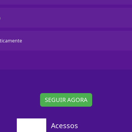
a
aticamente
SEGUIR AGORA
Acessos