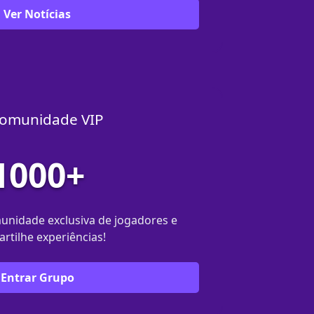
Ver Notícias
Comunidade VIP
1000+
unidade exclusiva de jogadores e
rtilhe experiências!
Entrar Grupo