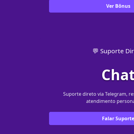
Ver Bônus
💬 Suporte Di
Cha
Suporte direto via Telegram, r
atendimento persona
Falar Suport