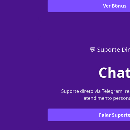
Ver Bônus
💬 Suporte Di
Cha
Suporte direto via Telegram, r
atendimento persona
Falar Suport