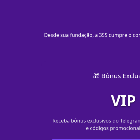
Desde sua fundação, a 3SS cumpre o com
🎁 Bônus Exclu
VIP
Receba bônus exclusivos do Telegra
e códigos promocionai