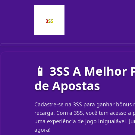
📱 3SS A Melhor 
de Apostas
Cadastre-se na 3SS para ganhar bônus 
recarga. Com a 3SS, você tem acesso a 
uma experiência de jogo inigualável. J
agora!