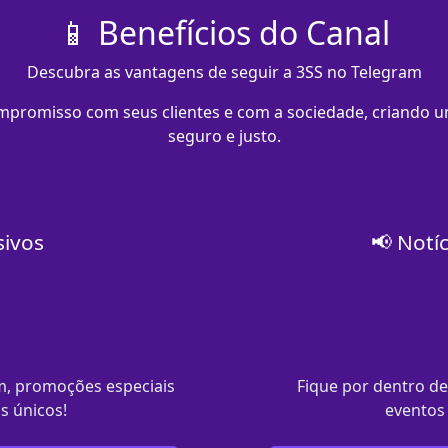
📱 Benefícios do Canal
Descubra as vantagens de seguir a 3SS no Telegram
promisso com seus clientes e com a sociedade, criando u
seguro e justo.
sivos
📢 Notí
m, promoções especiais
Fique por dentro d
s únicos!
eventos