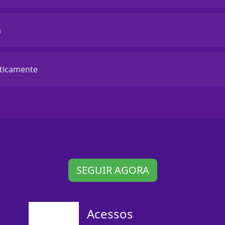
a
aticamente
SEGUIR AGORA
Acessos