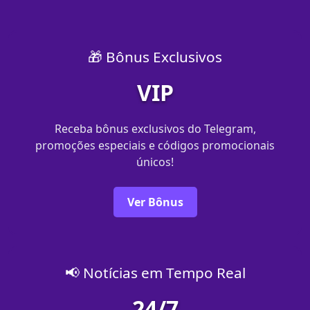
🎁 Bônus Exclusivos
VIP
Receba bônus exclusivos do Telegram,
promoções especiais e códigos promocionais
únicos!
Ver Bônus
📢 Notícias em Tempo Real
24/7