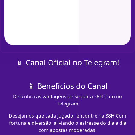
📱 Canal Oficial no Telegram!
📱 Benefícios do Canal
Descubra as vantagens de seguir a 38H Com no
Telegram
Desejamos que cada jogador encontre na 38H Com
fortuna e diversão, aliviando o estresse do dia a dia
com apostas moderadas.