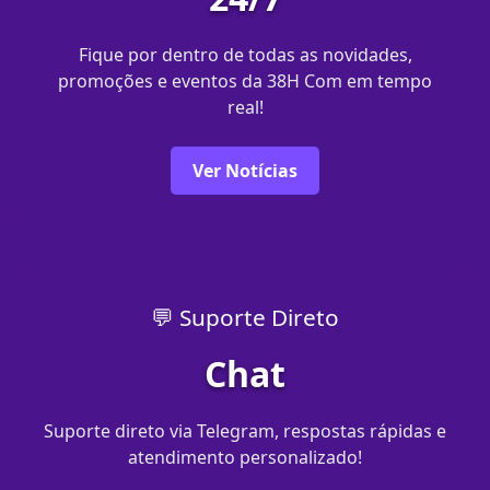
Fique por dentro de todas as novidades,
promoções e eventos da 38H Com em tempo
real!
Ver Notícias
💬 Suporte Direto
Chat
Suporte direto via Telegram, respostas rápidas e
atendimento personalizado!