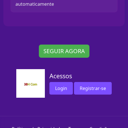
automaticamente
SEGUIR AGORA
Acessos
Login
Registrar-se