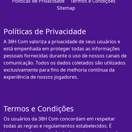
Políticas de Privacidade
Termos e Condições
Sitemap
Políticas de Privacidade
A 38H Com valoriza a privacidade de seus usuários e
está empenhada em proteger todas as informações
pessoais fornecidas durante o uso de nossos canais de
comunicação. Todos os dados coletados são utilizados
exclusivamente para fins de melhoria contínua da
experiência de nossos jogadores.
Termos e Condições
Os usuários da 38H Com concordam em respeitar
todas as regras e regulamentos estabelecidos. É