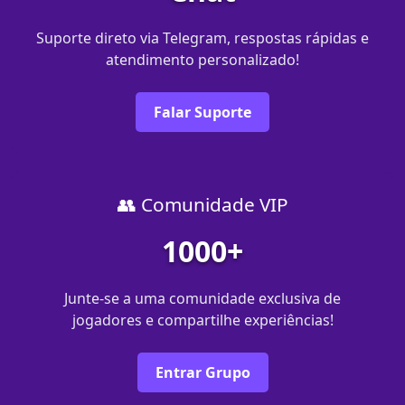
Suporte direto via Telegram, respostas rápidas e
atendimento personalizado!
Falar Suporte
👥 Comunidade VIP
1000+
Junte-se a uma comunidade exclusiva de
jogadores e compartilhe experiências!
Entrar Grupo