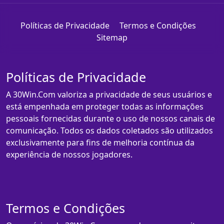
Políticas de Privacidade
Termos e Condições
Sitemap
Políticas de Privacidade
A 30Win.Com valoriza a privacidade de seus usuários e
está empenhada em proteger todas as informações
pessoais fornecidas durante o uso de nossos canais de
comunicação. Todos os dados coletados são utilizados
exclusivamente para fins de melhoria contínua da
experiência de nossos jogadores.
Termos e Condições