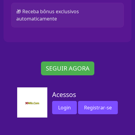
🎁 Receba bônus exclusivos
automaticamente
SEGUIR AGORA
Acessos
Login
Registrar-se