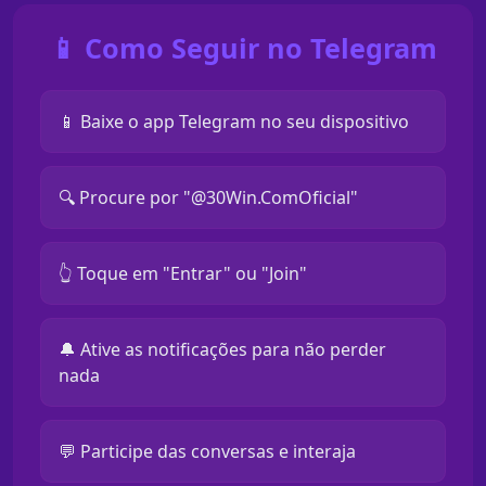
📱 Como Seguir no Telegram
📱 Baixe o app Telegram no seu dispositivo
🔍 Procure por "@30Win.ComOficial"
👆 Toque em "Entrar" ou "Join"
🔔 Ative as notificações para não perder
nada
💬 Participe das conversas e interaja