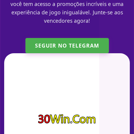
você tem acesso a promoções incríveis e uma
experiência de jogo inigualável. Junte-se aos
vencedores agora!
SEGUIR NO TELEGRAM