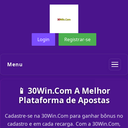
Login
Registrar-se
Menu
📱 30Win.Com A Melhor
Plataforma de Apostas
Cadastre-se na 30Win.Com para ganhar bônus no
cadastro e em cada recarga. Com a 30Win.Com,