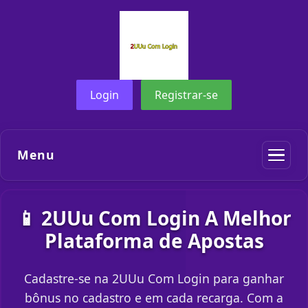
Login
Registrar-se
Menu
📱 2UUu Com Login A Melhor
Plataforma de Apostas
Cadastre-se na 2UUu Com Login para ganhar
bônus no cadastro e em cada recarga. Com a