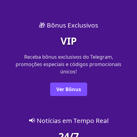
🎁 Bônus Exclusivos
VIP
Receba bônus exclusivos do Telegram,
promoções especiais e códigos promocionais
únicos!
Ver Bônus
📢 Notícias em Tempo Real
24/7