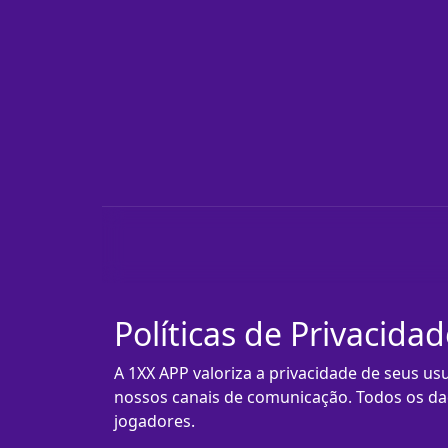
Políticas de Privacida
A 1XX APP valoriza a privacidade de seus u
nossos canais de comunicação. Todos os dad
jogadores.