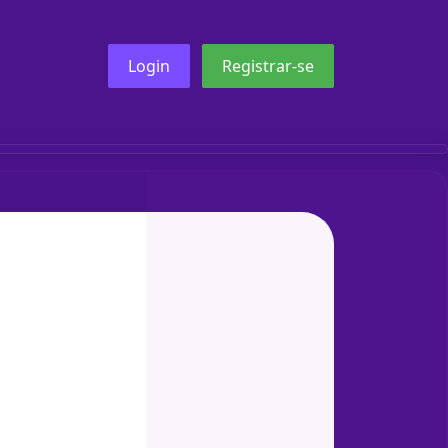
Login
Registrar-se