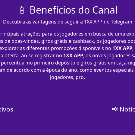
📱 Benefícios do Canal
Descubra as vantagens de seguir a 1XX APP no Telegram
rincipais atrações para os jogadores em busca de uma exp
us de boas-vindas, giros grátis e cashback, os jogadores 
 explorar as diferentes promoções disponíveis no
1XX APP
,
 oferta. Ao se registrar no
1XX APP
, os novos jogadores 
percentual no primeiro depósito e giros grátis em caça-níq
am de acordo com a época do ano, como eventos especiais 
jogadores, pro.
sivos
📢 Notí