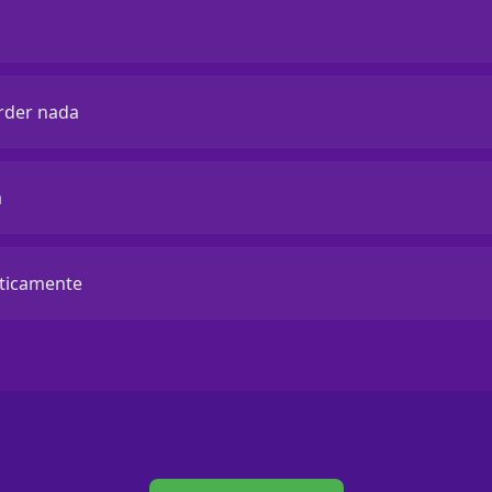
erder nada
a
aticamente