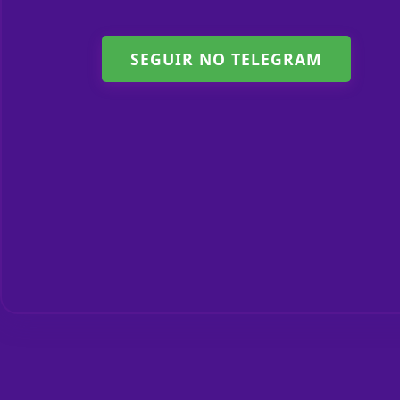
SEGUIR NO TELEGRAM