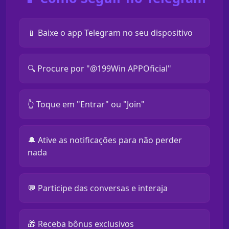
📱 Baixe o app Telegram no seu dispositivo
🔍 Procure por "@199Win APPOficial"
👆 Toque em "Entrar" ou "Join"
🔔 Ative as notificações para não perder
nada
💬 Participe das conversas e interaja
🎁 Receba bônus exclusivos