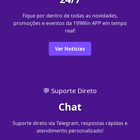
Fique por dentro de todas as novidades,
promoções e eventos da 199Win APP em tempo
real!
Ver Notícias
💬 Suporte Direto
Chat
Suporte direto via Telegram, respostas rápidas e
atendimento personalizado!