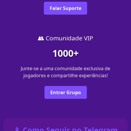
Falar Suporte
👥 Comunidade VIP
1000+
Junte-se a uma comunidade exclusiva de
jogadores e compartilhe experiências!
Entrar Grupo
📱 Como Seguir no Telegram