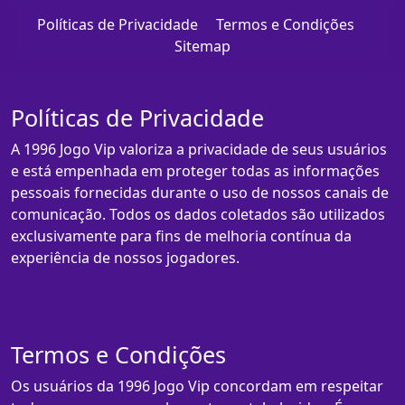
Políticas de Privacidade
Termos e Condições
Sitemap
Políticas de Privacidade
A 1996 Jogo Vip valoriza a privacidade de seus usuários
e está empenhada em proteger todas as informações
pessoais fornecidas durante o uso de nossos canais de
comunicação. Todos os dados coletados são utilizados
exclusivamente para fins de melhoria contínua da
experiência de nossos jogadores.
Termos e Condições
Os usuários da 1996 Jogo Vip concordam em respeitar