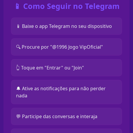
📱 Como Seguir no Telegram
📱 Baixe o app Telegram no seu dispositivo
🔍 Procure por "@1996 Jogo VipOficial"
👆 Toque em "Entrar" ou "Join"
🔔 Ative as notificações para não perder
nada
💬 Participe das conversas e interaja