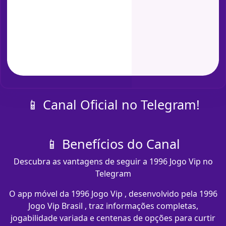
📱 Canal Oficial no Telegram!
📱 Benefícios do Canal
Descubra as vantagens de seguir a 1996 Jogo Vip no
Telegram
O app móvel da 1996 Jogo Vip , desenvolvido pela 1996
Jogo Vip Brasil , traz informações completas,
jogabilidade variada e centenas de opções para curtir