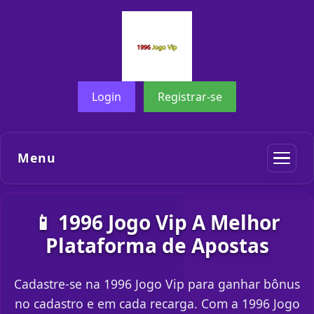
Login
Registrar-se
Menu
📱 1996 Jogo Vip A Melhor
Plataforma de Apostas
Cadastre-se na 1996 Jogo Vip para ganhar bônus
no cadastro e em cada recarga. Com a 1996 Jogo