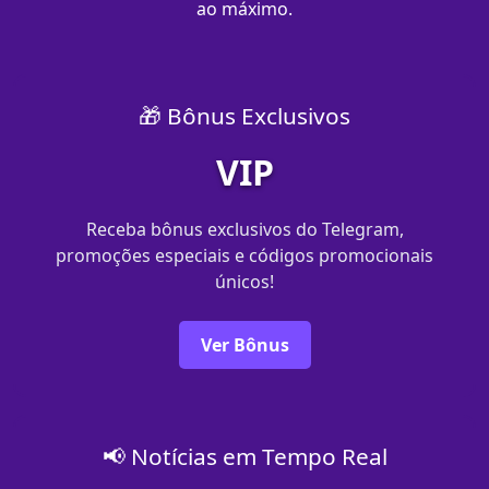
ao máximo.
🎁 Bônus Exclusivos
VIP
Receba bônus exclusivos do Telegram,
promoções especiais e códigos promocionais
únicos!
Ver Bônus
📢 Notícias em Tempo Real