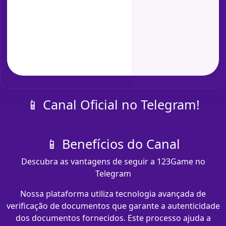
📱 Canal Oficial no Telegram!
📱 Benefícios do Canal
Descubra as vantagens de seguir a 123Game no
Telegram
Nossa plataforma utiliza tecnologia avançada de
verificação de documentos que garante a autenticidade
dos documentos fornecidos. Este processo ajuda a