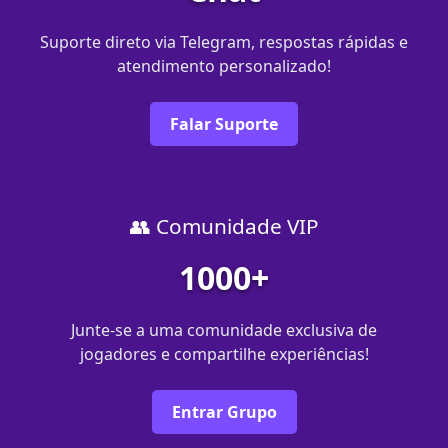
Suporte direto via Telegram, respostas rápidas e
atendimento personalizado!
Falar Suporte
👥 Comunidade VIP
1000+
Junte-se a uma comunidade exclusiva de
jogadores e compartilhe experiências!
Entrar Grupo